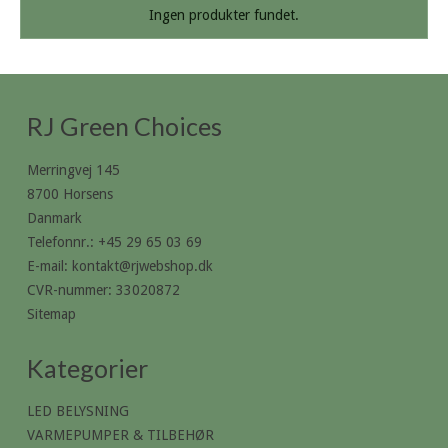
Ingen produkter fundet.
RJ Green Choices
Merringvej 145
8700 Horsens
Danmark
Telefonnr.
:
+45 29 65 03 69
E-mail
:
kontakt@rjwebshop.dk
CVR-nummer
:
33020872
Sitemap
Kategorier
LED BELYSNING
VARMEPUMPER & TILBEHØR