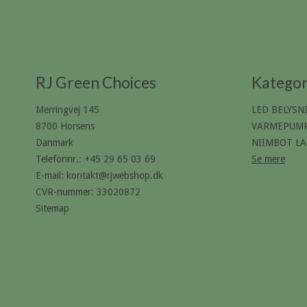
RJ Green Choices
Kategor
Merringvej 145
LED BELYSN
8700 Horsens
VARMEPUMP
Danmark
NIIMBOT LA
Telefonnr.
:
+45 29 65 03 69
Se mere
E-mail
:
kontakt@rjwebshop.dk
CVR-nummer
:
33020872
Sitemap