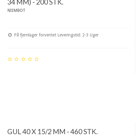
34 MM) - 200 STK.
NIIMBOT
På fjernlager forventet Leveringstid: 2-3 Uger
GUL 40 X 15/2 MM - 460 STK.