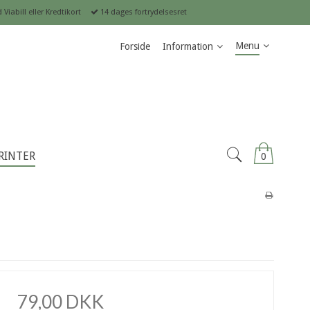
Viabill eller Kredtikort
14 dages fortrydelsesret
Menu
Forside
Information
RINTER
0
79,00 DKK