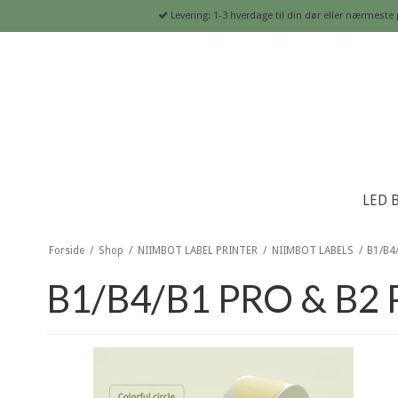
Levering: 1-3 hverdage til din dør eller nærme
LED 
Forside
/
Shop
/
NIIMBOT LABEL PRINTER
/
NIIMBOT LABELS
/
B1/B4
B1/B4/B1 PRO & B2