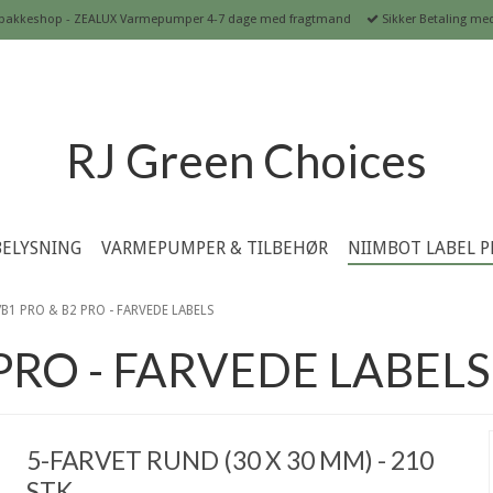
ste pakkeshop - ZEALUX Varmepumper 4-7 dage med fragtmand
Sikker Betaling med 
RJ Green Choices
BELYSNING
VARMEPUMPER & TILBEHØR
NIIMBOT LABEL P
/B1 PRO & B2 PRO - FARVEDE LABELS
 PRO - FARVEDE LABELS
5-FARVET RUND (30 X 30 MM) - 210
STK.