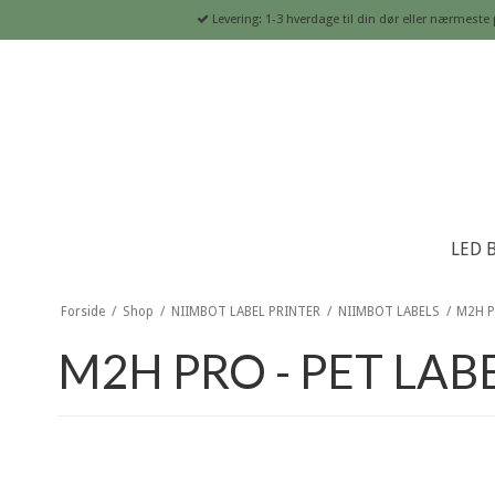
Levering: 1-3 hverdage til din dør eller nærme
LED 
Forside
/
Shop
/
NIIMBOT LABEL PRINTER
/
NIIMBOT LABELS
/
M2H P
M2H PRO - PET LAB