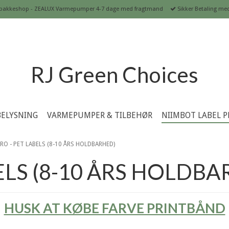
ste pakkeshop - ZEALUX Varmepumper 4-7 dage med fragtmand
Sikker Betaling med 
RJ Green Choices
BELYSNING
VARMEPUMPER & TILBEHØR
NIIMBOT LABEL P
RO - PET LABELS (8-10 ÅRS HOLDBARHED)
ELS (8-10 ÅRS HOLDBA
HUSK AT KØBE FARVE PRINTBÅND