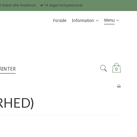
Viabill eller Kredtikort
14 dages fortrydelsesret
Menu
Forside
Information
RINTER
0
RHED)