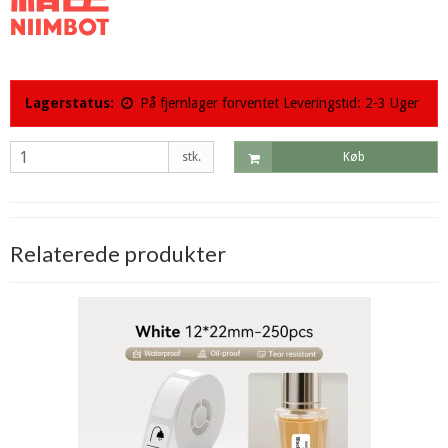
Lagerstatus:
På fjernlager forventet Leveringstid: 2-3 Uger
stk.
Køb
Relaterede produkter