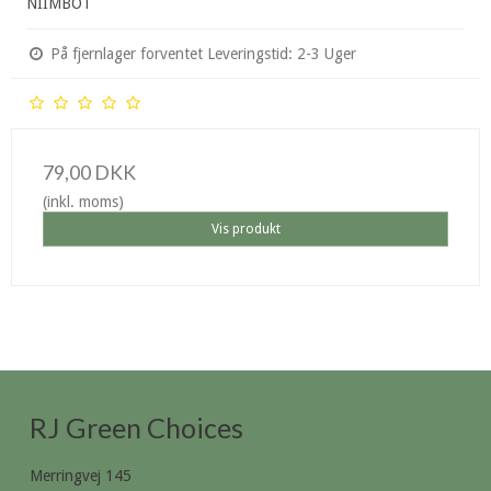
NIIMBOT
På fjernlager forventet Leveringstid: 2-3 Uger
79,00 DKK
(inkl. moms)
Vis produkt
RJ Green Choices
Merringvej 145