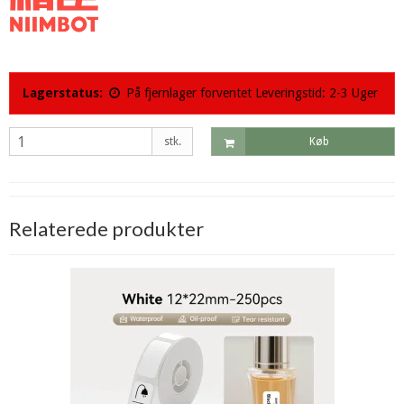
Lagerstatus:
På fjernlager forventet Leveringstid: 2-3 Uger
stk.
Køb
Relaterede produkter