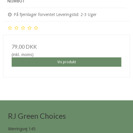
NIIMBOT
På fjernlager forventet Leveringstid: 2-3 Uger
79,00 DKK
(inkl. moms)
Vis produkt
RJ Green Choices
Merringvej 145